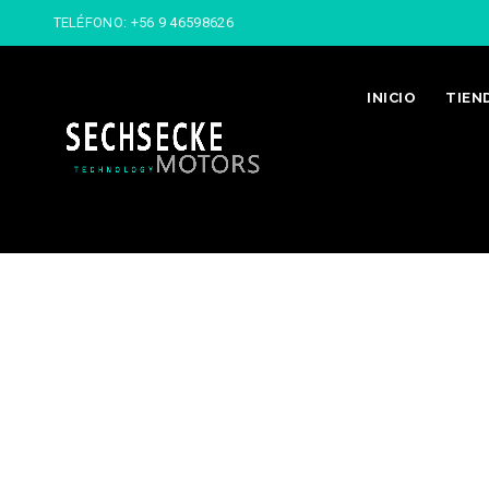
TELÉFONO:
+56 9 46598626
INICIO
TIEN