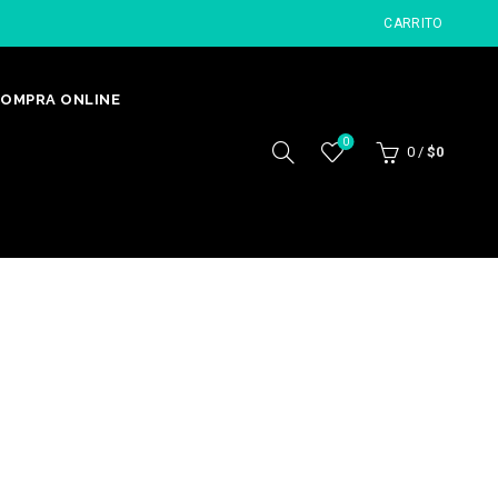
CARRITO
OMPRA ONLINE
0
0
/
$
0