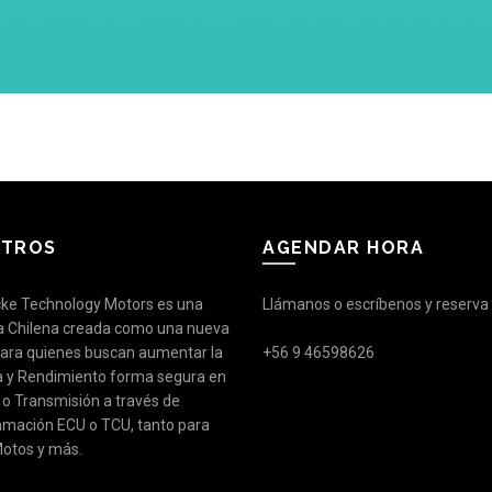
TROS
AGENDAR HORA
ke Technology Motors es una
Llámanos o escríbenos y reserva 
 Chilena creada como una nueva
para quienes buscan aumentar la
+56 9 46598626
a y Rendimiento forma segura en
 o Transmisión a través de
amación ECU o TCU, tanto para
Motos y más.