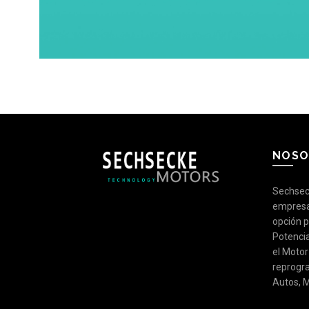
NOSO
Sechsec
empresa
opción 
Potenci
el Motor
reprogr
Autos, 