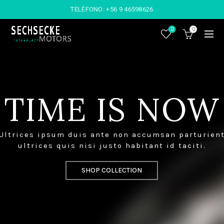
TELÉFONO:
+56 9 46598626
0
0
TIME IS NOW
Ultrices ipsum duis ante non accumsan parturien
ultrices quis nisi justo habitant id taciti.
SHOP COLLECTION