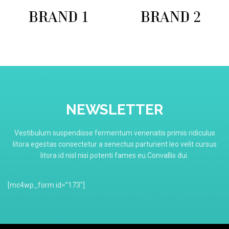
NEWSLETTER
Vestibulum suspendisse fermentum venenatis primis ridiculus
litora egestas consectetur a senectus parturient leo velit cursus
litora id nisl nisi potenti fames eu.Convallis dui.
[mc4wp_form id=”173″]