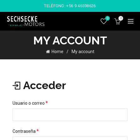
TELÉFONO:
+56 9 46598626
0
0
MY ACCOUNT
Home
My account
Acceder
*
Usuario o correo
*
Contraseña