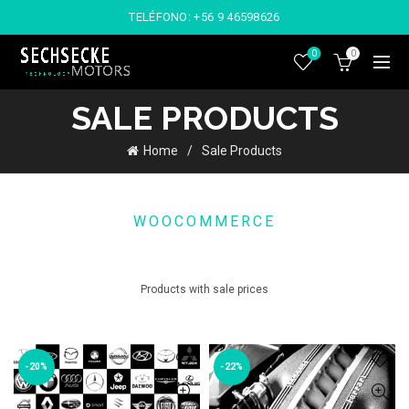
TELÉFONO:
+56 9 46598626
0
0
SALE PRODUCTS
Home
Sale Products
WOOCOMMERCE
PRODUCTS ON SALE
Products with sale prices
-20%
-22%