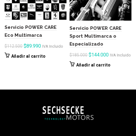
Servicio POWER CARE
Servicio POWER CARE
Eco Multimarca
Sport Multimarca o
Especializado
El
El
$
89.990
$
112.500
IVA Incluido
precio
precio
El
El
$
144.000
$
185.000
IVA Incluido
Añadir al carrito
original
actual
precio
precio
Añadir al carrito
era:
es:
original
actual
$112.500.
$89.990.
era:
es:
$185.000.
$144.000.