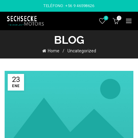
TELÉFONO:
+56 9 46598626
0
0
BLOG
Home
Uncategorized
23
ENE