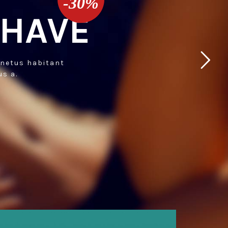
-30%
 HAVE
 netus habitant
us a.