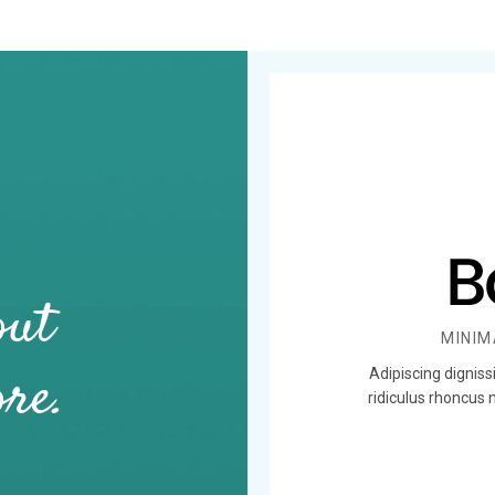
out
MINIM
ore.
Adipiscing dignis
ridiculus rhoncus 