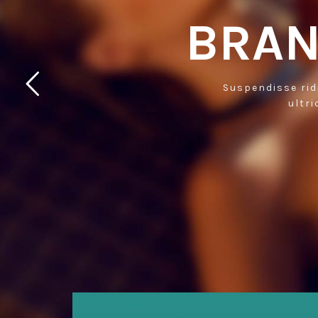
BRAN
Suspendisse rid
ultr