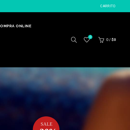
CARRITO
OMPRA ONLINE
0
0
/
$
0
SALE