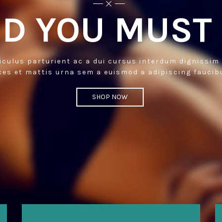
D YOU MUST
iculus parturient ac a dui cursus interdum dignissim
ices et mattis urna sem a euismod a adipiscing faucib
SHOP NOW