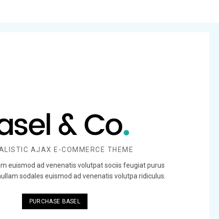
ALISTIC AJAX E-COMMERCE THEME
sim euismod ad venenatis volutpat sociis feugiat purus
nullam sodales euismod ad venenatis volutpa ridiculus.
PURCHASE BASEL