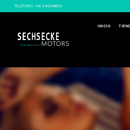
TELÉFONO:
+56 9 46598626
INICIO
TIEN