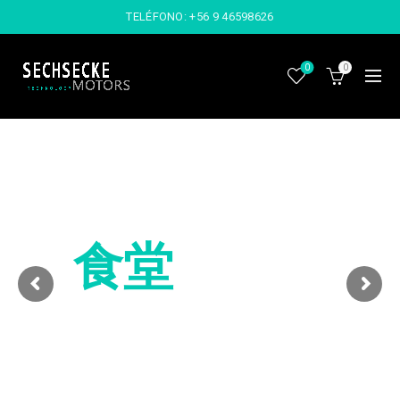
TELÉFONO:
+56 9 46598626
0
0
HOW WE ROLL
Mixing chic and
食堂
contemporary
ADD TO CART