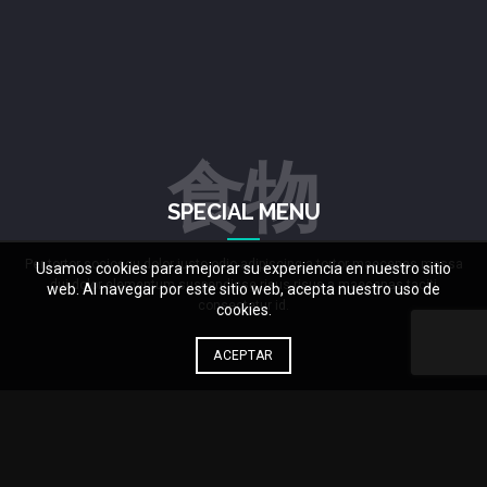
食物
SPECIAL MENU
Per tortor sociosqu dolor justo odio adipiscing a tortor maecenas massa
Usamos cookies para mejorar su experiencia en nuestro sitio
dui dolor elementum suspendisse risus risus a maecenas taciti
web. Al navegar por este sitio web, acepta nuestro uso de
consectetur id.
cookies.
ACEPTAR
Sashimi tataki